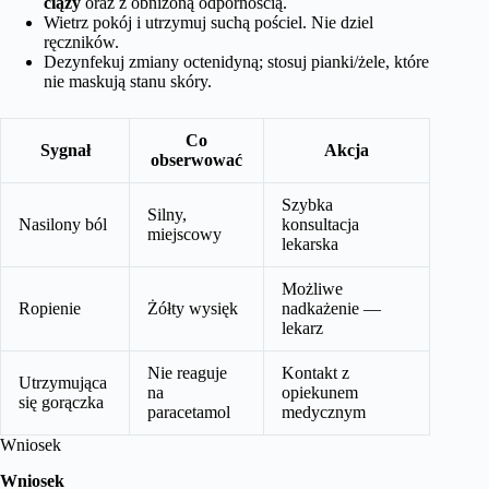
ciąży
oraz z obniżoną odpornością.
Wietrz pokój i utrzymuj suchą pościel. Nie dziel
ręczników.
Dezynfekuj zmiany octenidyną; stosuj pianki/żele, które
nie maskują stanu skóry.
Co
Sygnał
Akcja
obserwować
Szybka
Silny,
Nasilony ból
konsultacja
miejscowy
lekarska
Możliwe
Ropienie
Żółty wysięk
nadkażenie —
lekarz
Nie reaguje
Kontakt z
Utrzymująca
na
opiekunem
się gorączka
paracetamol
medycznym
Wniosek
Wniosek