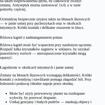
na takim rozprowadzeniu płynu, by całkowicie zwilżyć
zmianę. Antyseptyk można zastosować 1x/d, a w razie
potrzeby częściej.
Octenidynę bezpiecznie użyjesz także na błonach śluzowych
— w jamie ustnej przy pęcherzykach oraz w okolicach
intymnych. Krótki kontakt i delikatne osuszenie to klucz.
Różowa kąpiel z nadmanganianem potasu
Różowa kąpiel
może być
wsparciem przy nasilonym sączeniu.
Rozpuść kilka kryształków najpierw w szklance, by uzyskać
jasnoróżowy roztwór — nierozpuszczone kryształki mogą
oparzyć.
Łagodzenie w okolicach intymnych i jamie ustnej
Zmiany na błonach śluzowych wymagają delikatności. Krótki
kontakt z octenidyną i nawilżanie pomaga złagodzić ból. Przy
bolesności podawaj chłodne napoje przez słomkę.
Może być użyty przewiewny plaster na rozdrapane
wykwity, by przerwać drapanie.
Unikaj gencjany i białych pudrów — maskują objawy i