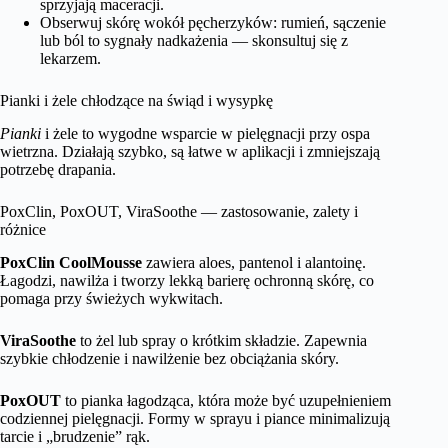
sprzyjają maceracji.
Obserwuj skórę wokół pęcherzyków: rumień, sączenie
lub ból to sygnały nadkażenia — skonsultuj się z
lekarzem.
Pianki i żele chłodzące na świąd i wysypkę
Pianki
i żele to wygodne wsparcie w pielęgnacji przy ospa
wietrzna. Działają szybko, są łatwe w aplikacji i zmniejszają
potrzebę drapania.
PoxClin, PoxOUT, ViraSoothe — zastosowanie, zalety i
różnice
PoxClin CoolMousse
zawiera aloes, pantenol i alantoinę.
Łagodzi, nawilża i tworzy lekką barierę ochronną skórę, co
pomaga przy świeżych wykwitach.
ViraSoothe
to żel lub spray o krótkim składzie. Zapewnia
szybkie chłodzenie i nawilżenie bez obciążania skóry.
PoxOUT
to pianka łagodząca, która może być uzupełnieniem
codziennej pielęgnacji. Formy w sprayu i piance minimalizują
tarcie i „brudzenie” rąk.