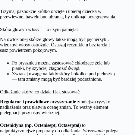
Trzymaj paznokcie krótko obcięte i ubieraj dziecka w
przewiewne, bawełniane ubrania, by uniknąć przegrzewania.
Skóra głowy i włosy — o czym pamiętać
Na owłosionej skórze głowy także mogą być pęcherzyki,
więc myj włosy ostrożnie. Osuszaj ręcznikiem bez tarcia i
susz powietrzem pokojowym.
Po prysznicu można zastosować chłodzące żele lub
pianki, by szybciej złagodzić świąd.
Zwracaj uwagę na fałdy skóry i okolice pod pieluszką
— tam zmiany mogą być bardziej podrażnione.
Odkażanie skóry: co działa i jak stosować
Regularne i prawidłowe oczyszczanie
zmniejsza ryzyko
nadkażenia oraz ułatwia ocenę zmian. To ważny element
pielęgnacji przy ospy wietrznej.
Octenidyna (np. Octenisept, Octaseptal)
to
najpraktyczniejsze preparaty do odkażania.
Stosowanie
polega