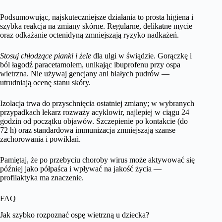
Podsumowując, najskuteczniejsze działania to prosta higiena i
szybka reakcja na zmiany skórne. Regularne, delikatne mycie
oraz odkażanie octenidyną zmniejszają ryzyko nadkażeń.
Stosuj chłodzące pianki i żele
dla ulgi w świądzie. Gorączkę i
ból łagodź paracetamolem, unikając ibuprofenu przy ospa
wietrzna. Nie używaj gencjany ani białych pudrów —
utrudniają ocenę stanu skóry.
Izolacja trwa do przyschnięcia ostatniej zmiany; w wybranych
przypadkach lekarz rozważy acyklowir, najlepiej w ciągu 24
godzin od początku objawów. Szczepienie po kontakcie (do
72 h) oraz standardowa immunizacja zmniejszają szanse
zachorowania i powikłań.
Pamiętaj, że po przebyciu choroby wirus może aktywować się
później jako półpaśca i wpływać na jakość życia —
profilaktyka ma znaczenie.
FAQ
Jak szybko rozpoznać ospę wietrzną u dziecka?