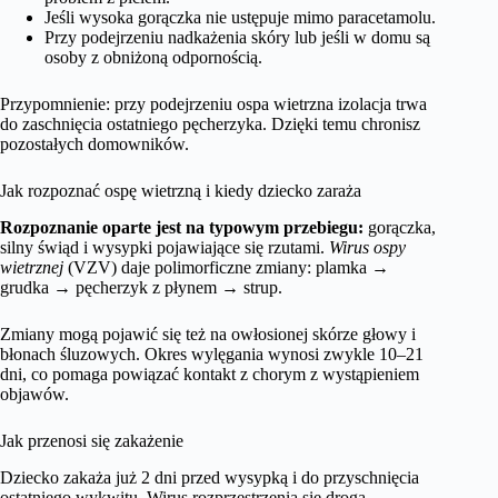
Jeśli wysoka gorączka nie ustępuje mimo paracetamolu.
Przy podejrzeniu nadkażenia skóry lub jeśli w domu są
osoby z obniżoną odpornością.
Przypomnienie: przy podejrzeniu ospa wietrzna izolacja trwa
do zaschnięcia ostatniego pęcherzyka. Dzięki temu chronisz
pozostałych domowników.
Jak rozpoznać ospę wietrzną i kiedy dziecko zaraża
Rozpoznanie oparte jest na typowym przebiegu:
gorączka,
silny świąd i wysypki pojawiające się rzutami.
Wirus ospy
wietrznej
(VZV) daje polimorficzne zmiany: plamka →
grudka → pęcherzyk z płynem → strup.
Zmiany mogą pojawić się też na owłosionej skórze głowy i
błonach śluzowych. Okres wylęgania wynosi zwykle 10–21
dni, co pomaga powiązać kontakt z chorym z wystąpieniem
objawów.
Jak przenosi się zakażenie
Dziecko zakaża już 2 dni przed wysypką i do przyschnięcia
ostatniego wykwitu. Wirus rozprzestrzenia się drogą