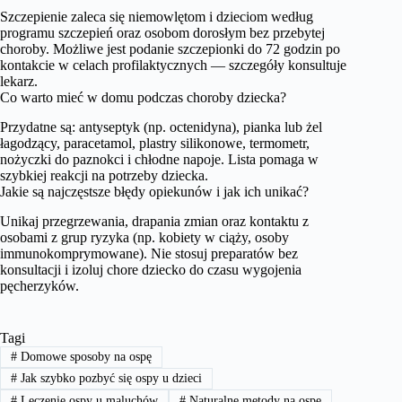
Szczepienie zaleca się niemowlętom i dzieciom według
programu szczepień oraz osobom dorosłym bez przebytej
choroby. Możliwe jest podanie szczepionki do 72 godzin po
kontakcie w celach profilaktycznych — szczegóły konsultuje
lekarz.
Co warto mieć w domu podczas choroby dziecka?
Przydatne są: antyseptyk (np. octenidyna), pianka lub żel
łagodzący, paracetamol, plastry silikonowe, termometr,
nożyczki do paznokci i chłodne napoje. Lista pomaga w
szybkiej reakcji na potrzeby dziecka.
Jakie są najczęstsze błędy opiekunów i jak ich unikać?
Unikaj przegrzewania, drapania zmian oraz kontaktu z
osobami z grup ryzyka (np. kobiety w ciąży, osoby
immunokomprymowane). Nie stosuj preparatów bez
konsultacji i izoluj chore dziecko do czasu wygojenia
pęcherzyków.
Tagi
#
Domowe sposoby na ospę
#
Jak szybko pozbyć się ospy u dzieci
#
Leczenie ospy u maluchów
#
Naturalne metody na ospę