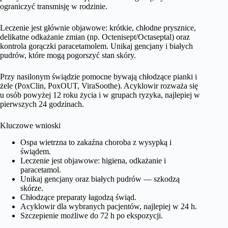
ograniczyć transmisję w rodzinie.
Leczenie jest głównie objawowe: krótkie, chłodne prysznice,
delikatne odkażanie zmian (np. Octenisept/Octaseptal) oraz
kontrola gorączki paracetamolem. Unikaj gencjany i białych
pudrów, które mogą pogorszyć stan skóry.
Przy nasilonym świądzie pomocne bywają chłodzące pianki i
żele (PoxClin, PoxOUT, ViraSoothe). Acyklowir rozważa się
u osób powyżej 12 roku życia i w grupach ryzyka, najlepiej w
pierwszych 24 godzinach.
Kluczowe wnioski
Ospa wietrzna to zakaźna choroba z wysypką i
świądem.
Leczenie jest objawowe: higiena, odkażanie i
paracetamol.
Unikaj gencjany oraz białych pudrów — szkodzą
skórze.
Chłodzące preparaty łagodzą świąd.
Acyklowir dla wybranych pacjentów, najlepiej w 24 h.
Szczepienie możliwe do 72 h po ekspozycji.