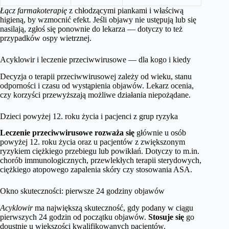
Łącz farmakoterapię
z chłodzącymi piankami i właściwą
higieną, by wzmocnić efekt. Jeśli objawy nie ustępują lub się
nasilają, zgłoś się ponownie do lekarza — dotyczy to też
przypadków ospy wietrznej.
Acyklowir i leczenie przeciwwirusowe — dla kogo i kiedy
Decyzja o terapii przeciwwirusowej zależy od wieku, stanu
odporności i czasu od wystąpienia objawów. Lekarz ocenia,
czy korzyści przewyższają możliwe działania niepożądane.
Dzieci powyżej 12. roku życia i pacjenci z grup ryzyka
Leczenie przeciwwirusowe rozważa się
głównie u osób
powyżej 12. roku życia oraz u pacjentów z zwiększonym
ryzykiem ciężkiego przebiegu lub powikłań. Dotyczy to m.in.
chorób immunologicznych, przewlekłych terapii sterydowych,
ciężkiego atopowego zapalenia skóry czy stosowania ASA.
Okno skuteczności: pierwsze 24 godziny objawów
Acyklowir
ma największą skuteczność, gdy podany w ciągu
pierwszych 24 godzin od początku objawów.
Stosuje się
go
doustnie u większości kwalifikowanych pacjentów.