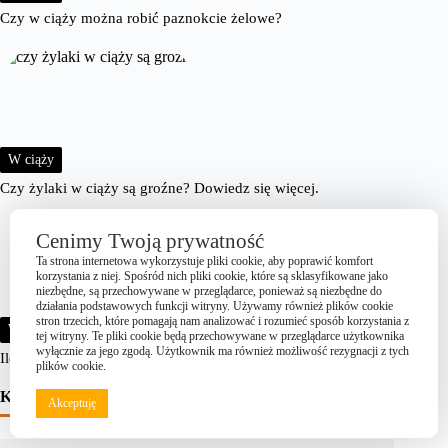
Czy w ciąży można robić paznokcie żelowe?
W ciąży
Czy żylaki w ciąży są groźne? Dowiedz się więcej.
Cenimy Twoją prywatność
Ta strona internetowa wykorzystuje pliki cookie, aby poprawić komfort
korzystania z niej. Spośród nich pliki cookie, które są sklasyfikowane jako
niezbędne, są przechowywane w przeglądarce, ponieważ są niezbędne do
działania podstawowych funkcji witryny. Używamy również plików cookie
stron trzecich, które pomagają nam analizować i rozumieć sposób korzystania z
W ciąży
tej witryny. Te pliki cookie będą przechowywane w przeglądarce użytkownika
wyłącznie za jego zgodą. Użytkownik ma również możliwość rezygnacji z tych
Ile trwa ktg w ciąży? Dowiedz się wszystkiego!
plików cookie.
Kategorie
Akceptuję