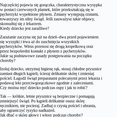
Najczęściej pojawia się gorączka, charakterystyczna wysypka
w postaci czerwonych plamek, które przekształcają się w
pęcherzyki wypełnione płynem. Zmiany występują rzutami,
towarzyszy im silny świąd. Jeśli zauważysz takie objawy,
skonsultuj się z lekarzem.
Kiedy dziecko jest zaraźliwe?
Zarażanie zaczyna się już na dzień–dwa przed pojawieniem
się wysypki i trwa aż do zaschnięcia wszystkich
pęcherzyków. Wirus przenosi się drogą kropelkową oraz
przez bezpośredni kontakt z płynem z pęcherzyków.
Jakie są podstawowe zasady postępowania na początku
choroby?
Izoluj dziecko, utrzymuj higienę rąk, stosuj chłodne prysznice
zamiast długich kąpieli, ścieraj delikatnie skórę i zmieniaj
pościel. Łagodź świąd preparatami polecanymi przez lekarza i
podawaj leki przeciwgorączkowe zgodnie z zaleceniami.
Czy można myć dziecko podczas ospy i jak to robić?
Tak — krótkie, letnie prysznice są bezpieczne i pomagają
zmniejszyć świąd. Po kąpieli delikatnie osusz skórę
ręcznikiem, nie pocieraj. Zadbaj o czystą pościel i ubrania,
aby ograniczyć ryzyko nadkażeń.
Jak dbać o skórę głowy i włosy podczas choroby?