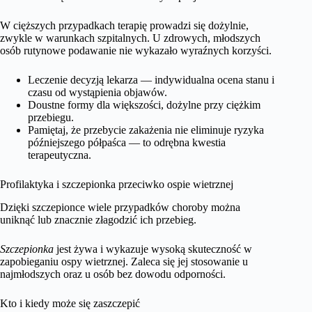
W cięższych przypadkach terapię prowadzi się dożylnie,
zwykle w warunkach szpitalnych. U zdrowych, młodszych
osób rutynowe podawanie nie wykazało wyraźnych korzyści.
Leczenie decyzją lekarza — indywidualna ocena stanu i
czasu od wystąpienia objawów.
Doustne formy dla większości, dożylne przy ciężkim
przebiegu.
Pamiętaj, że przebycie zakażenia nie eliminuje ryzyka
późniejszego półpaśca — to odrębna kwestia
terapeutyczna.
Profilaktyka i szczepionka przeciwko ospie wietrznej
Dzięki szczepionce wiele przypadków choroby można
uniknąć lub znacznie złagodzić ich przebieg.
Szczepionka
jest żywa i wykazuje wysoką skuteczność w
zapobieganiu ospy wietrznej. Zaleca się jej stosowanie u
najmłodszych oraz u osób bez dowodu odporności.
Kto i kiedy może się zaszczepić