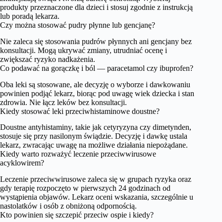
produkty przeznaczone dla dzieci i stosuj zgodnie z instrukcją
lub poradą lekarza.
Czy można stosować pudry płynne lub gencjanę?
Nie zaleca się stosowania pudrów płynnych ani gencjany bez
konsultacji. Mogą ukrywać zmiany, utrudniać ocenę i
zwiększać ryzyko nadkażenia.
Co podawać na gorączkę i ból — paracetamol czy ibuprofen?
Oba leki są stosowane, ale decyzję o wyborze i dawkowaniu
powinien podjąć lekarz, biorąc pod uwagę wiek dziecka i stan
zdrowia. Nie łącz leków bez konsultacji.
Kiedy stosować leki przeciwhistaminowe doustne?
Doustne antyhistaminy, takie jak cetyryzyna czy dimetynden,
stosuje się przy nasilonym świądzie. Decyzję i dawkę ustala
lekarz, zwracając uwagę na możliwe działania niepożądane.
Kiedy warto rozważyć leczenie przeciwwirusowe
acyklowirem?
Leczenie przeciwwirusowe zaleca się w grupach ryzyka oraz
gdy terapię rozpoczęto w pierwszych 24 godzinach od
wystąpienia objawów. Lekarz oceni wskazania, szczególnie u
nastolatków i osób z obniżoną odpornością.
Kto powinien się szczepić przeciw ospie i kiedy?