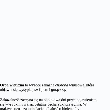
Ospa wietrzna
to wysoce zakaźna
choroba
wirusowa, która
objawia się wysypką, świądem i gorączką.
Zakażalność zaczyna się na około dwa dni przed pojawieniem
się wysypki i trwa, aż ostatnie pęcherzyki przyschną. W
praktyce oznacza to izolację i dbałość o higienę, by