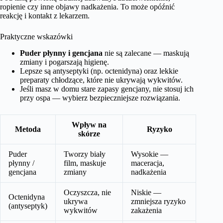
ropienie czy inne objawy nadkażenia. To może opóźnić
reakcję i kontakt z lekarzem.
Praktyczne wskazówki
Puder płynny i gencjana
nie są zalecane — maskują
zmiany i pogarszają higienę.
Lepsze są antyseptyki (np. octenidyna) oraz lekkie
preparaty chłodzące, które nie ukrywają wykwitów.
Jeśli masz w domu stare zapasy gencjany, nie stosuj ich
przy ospa — wybierz bezpieczniejsze rozwiązania.
Wpływ na
Metoda
Ryzyko
skórze
Puder
Tworzy biały
Wysokie —
płynny /
film, maskuje
maceracja,
gencjana
zmiany
nadkażenia
Oczyszcza, nie
Niskie —
Octenidyna
ukrywa
zmniejsza ryzyko
(antyseptyk)
wykwitów
zakażenia