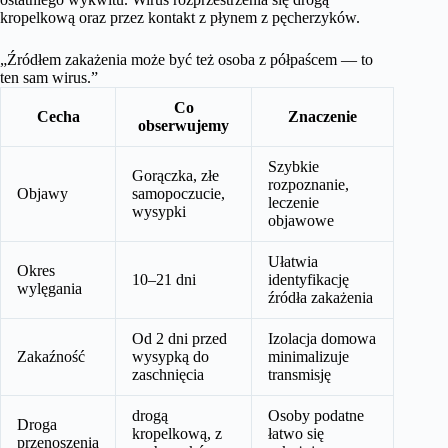
kropelkową oraz przez kontakt z płynem z pęcherzyków.
„Źródłem zakażenia może być też osoba z półpaścem — to
ten sam wirus.”
Co
Cecha
Znaczenie
obserwujemy
Szybkie
Gorączka, złe
rozpoznanie,
Objawy
samopoczucie,
leczenie
wysypki
objawowe
Ułatwia
Okres
10–21 dni
identyfikację
wylęgania
źródła zakażenia
Od 2 dni przed
Izolacja domowa
Zakaźność
wysypką do
minimalizuje
zaschnięcia
transmisję
drogą
Osoby podatne
Droga
kropelkową, z
łatwo się
przenoszenia