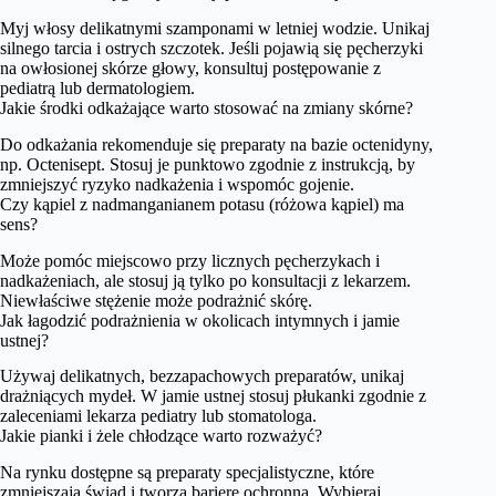
Myj włosy delikatnymi szamponami w letniej wodzie. Unikaj
silnego tarcia i ostrych szczotek. Jeśli pojawią się pęcherzyki
na owłosionej skórze głowy, konsultuj postępowanie z
pediatrą lub dermatologiem.
Jakie środki odkażające warto stosować na zmiany skórne?
Do odkażania rekomenduje się preparaty na bazie octenidyny,
np. Octenisept. Stosuj je punktowo zgodnie z instrukcją, by
zmniejszyć ryzyko nadkażenia i wspomóc gojenie.
Czy kąpiel z nadmanganianem potasu (różowa kąpiel) ma
sens?
Może pomóc miejscowo przy licznych pęcherzykach i
nadkażeniach, ale stosuj ją tylko po konsultacji z lekarzem.
Niewłaściwe stężenie może podrażnić skórę.
Jak łagodzić podrażnienia w okolicach intymnych i jamie
ustnej?
Używaj delikatnych, bezzapachowych preparatów, unikaj
drażniących mydeł. W jamie ustnej stosuj płukanki zgodnie z
zaleceniami lekarza pediatry lub stomatologa.
Jakie pianki i żele chłodzące warto rozważyć?
Na rynku dostępne są preparaty specjalistyczne, które
zmniejszają świąd i tworzą barierę ochronną. Wybieraj