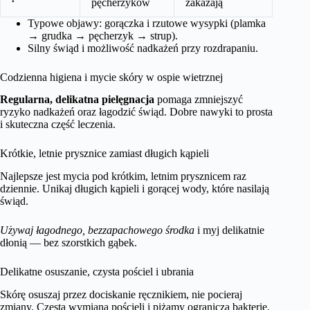
pęcherzyków
zakażają
Typowe objawy: gorączka i rzutowe wysypki (plamka
→ grudka → pęcherzyk → strup).
Silny świąd i możliwość nadkażeń przy rozdrapaniu.
Codzienna higiena i mycie skóry w ospie wietrznej
Regularna, delikatna pielęgnacja
pomaga zmniejszyć
ryzyko nadkażeń oraz łagodzić świąd. Dobre nawyki to prosta
i skuteczna część leczenia.
Krótkie, letnie prysznice zamiast długich kąpieli
Najlepsze jest mycia pod krótkim, letnim prysznicem raz
dziennie. Unikaj długich kąpieli i gorącej wody, które nasilają
świąd.
Używaj łagodnego, bezzapachowego środka
i myj delikatnie
dłonią — bez szorstkich gąbek.
Delikatne osuszanie, czysta pościel i ubrania
Skórę osuszaj przez dociskanie ręcznikiem, nie pocieraj
zmiany. Częsta wymiana pościeli i piżamy ogranicza bakterie.