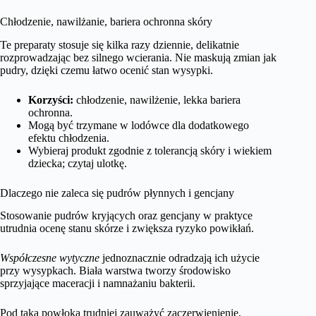
Chłodzenie, nawilżanie, bariera ochronna skóry
Te preparaty stosuje się kilka razy dziennie, delikatnie
rozprowadzając bez silnego wcierania. Nie maskują zmian jak
pudry, dzięki czemu łatwo ocenić stan wysypki.
Korzyści:
chłodzenie, nawilżenie, lekka bariera
ochronna.
Mogą być trzymane w lodówce dla dodatkowego
efektu chłodzenia.
Wybieraj produkt zgodnie z tolerancją skóry i wiekiem
dziecka; czytaj ulotkę.
Dlaczego nie zaleca się pudrów płynnych i gencjany
Stosowanie pudrów kryjących oraz gencjany w praktyce
utrudnia ocenę stanu skórze i zwiększa ryzyko powikłań.
Współczesne wytyczne
jednoznacznie odradzają ich użycie
przy wysypkach. Biała warstwa tworzy środowisko
sprzyjające maceracji i namnażaniu bakterii.
Pod taką powłoką trudniej zauważyć zaczerwienienie,