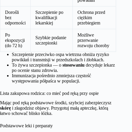
powikłań
Dorośli
Szczepienie po
Ochrona przed
bez
kwalifikacji
ciężkim
odporności
lekarskiej
przebiegiem
Po
Możliwe
Szybkie podanie
ekspozycji
przerwanie
szczepionki
(do 72 h)
rozwoju choroby
Szczepienie przeciwko ospa wietrzna obniża ryzyko
powikłań i transmisji w przedszkolach i żłobkach.
To żywa szczepionka — o
stosowaniu
decyduje lekarz
po ocenie stanu zdrowia.
Immunizacja pośrednio zmniejsza częstość
występowania półpaśca w populacji.
Lista zakupowa rodzica: co mieć pod ręką przy ospie
Mając pod ręką podstawowe środki, szybciej zabezpieczysz
skórę
i złagodzisz objawy. Przygotuj małą apteczkę, którą
łatwo schować blisko łóżka.
Podstawowe leki i preparaty