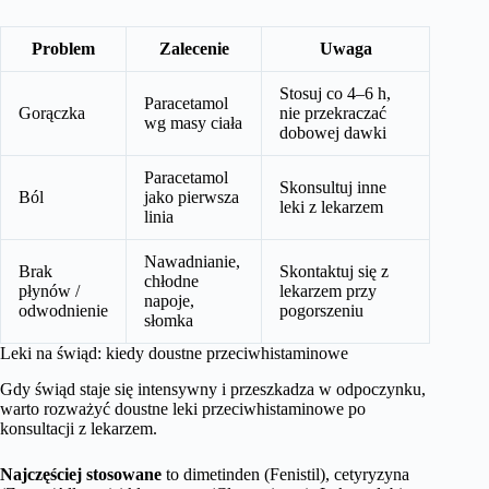
Problem
Zalecenie
Uwaga
Stosuj co 4–6 h,
Paracetamol
Gorączka
nie przekraczać
wg masy ciała
dobowej dawki
Paracetamol
Skonsultuj inne
Ból
jako pierwsza
leki z lekarzem
linia
Nawadnianie,
Brak
Skontaktuj się z
chłodne
płynów /
lekarzem przy
napoje,
odwodnienie
pogorszeniu
słomka
Leki na świąd: kiedy doustne przeciwhistaminowe
Gdy świąd staje się intensywny i przeszkadza w odpoczynku,
warto rozważyć doustne leki przeciwhistaminowe po
konsultacji z lekarzem.
Najczęściej stosowane
to dimetinden (Fenistil), cetyryzyna