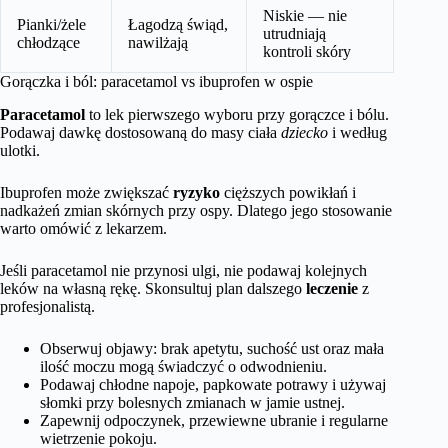
Niskie — nie
Pianki/żele
Łagodzą świąd,
utrudniają
chłodzące
nawilżają
kontroli skóry
Gorączka i ból: paracetamol vs ibuprofen w ospie
Paracetamol
to lek pierwszego wyboru przy gorączce i bólu.
Podawaj dawkę dostosowaną do masy ciała
dziecko
i według
ulotki.
Ibuprofen może zwiększać
ryzyko
cięższych powikłań i
nadkażeń zmian skórnych przy ospy. Dlatego jego stosowanie
warto omówić z lekarzem.
Jeśli paracetamol nie przynosi ulgi, nie podawaj kolejnych
leków na własną rękę. Skonsultuj plan dalszego
leczenie
z
profesjonalistą.
Obserwuj objawy: brak apetytu, suchość ust oraz mała
ilość moczu mogą świadczyć o odwodnieniu.
Podawaj chłodne napoje, papkowate potrawy i używaj
słomki przy bolesnych zmianach w jamie ustnej.
Zapewnij odpoczynek, przewiewne ubranie i regularne
wietrzenie pokoju.