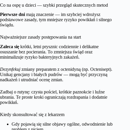
Co na ospę u dzieci — szybki przegląd skutecznych metod
Pierwsze dni
mają znaczenie — im szybciej wdrożysz
podstawowe zasady, tym mniejsze ryzyko powikłań i silnego
świądu.
Najważniejsze zasady postępowania na start
Zaleca się
krótki, letni prysznic codziennie i delikatne
osuszanie bez pocierania. To zmniejsza świąd oraz
minimalizuje ryzyko bakteryjnych zakażeń.
Dezynfekuj
zmiany preparatem z octenidyną (np. Octenisept).
Unikaj gencjany i białych pudrów — mogą być przyczyną
nadkażeń i utrudniać ocenę zmian.
Zadbaj o rutynę: czysta pościel, krótkie paznokcie i luźne
ubrania. Te proste kroki ograniczają rozdrapania i dodatnie
powikłań.
Kiedy skonsultować się z lekarzem
Gdy pojawią się silne objawy ogólne, odwodnienie lub
problem z piciem.