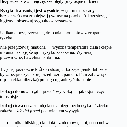
Bezpieczeństwo i najczęstsze błędy przy ospie u dzieci
Ryzyko transmisji jest wysokie
, więc proste zasady
bezpieczeństwa zmniejszają szanse na powikłań. Przestrzegaj
higieny i obserwuj sygnały ostrzegawcze.
Unikanie przegrzewania, drapania i kontaktów z grupami
ryzyka
Nie przegrzewaj malucha — wysoka temperatura ciała i ciepłe
ubrania nasilają świąd i ryzyko zakażenia. Wybieraj
przewiewne, bawełniane ubrania.
Trzymaj paznokcie krótko i stosuj chłodzące pianki lub żele,
by zabezpieczyć skórę przed rozdrapaniem. Plan zabaw rąk
(np. miękka piłeczka) pomaga ograniczyć drapanie.
Izolacja domowa i „dni przed” wysypką — jak ograniczyć
transmisję
Izolacja trwa do zaschnięcia ostatniego pęcherzyka. Dziecko
zakaża już
2 dni przed
pojawieniem wysypki.
Unikaj bliskiego kontaktu z niemowlętami, osobami w