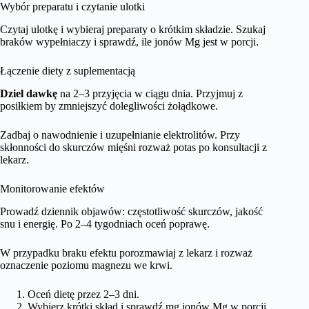
Wybór preparatu i czytanie ulotki
Czytaj ulotkę i wybieraj preparaty o krótkim składzie. Szukaj
braków wypełniaczy i sprawdź, ile jonów Mg jest w porcji.
Łączenie diety z suplementacją
Dziel dawkę
na 2–3 przyjęcia w ciągu dnia. Przyjmuj z
posiłkiem by zmniejszyć dolegliwości żołądkowe.
Zadbaj o nawodnienie i uzupełnianie elektrolitów. Przy
skłonności do skurczów mięśni rozważ potas po konsultacji z
lekarz.
Monitorowanie efektów
Prowadź dziennik objawów: częstotliwość skurczów, jakość
snu i energię. Po 2–4 tygodniach oceń poprawę.
W przypadku braku efektu porozmawiaj z lekarz i rozważ
oznaczenie poziomu magnezu we krwi.
Oceń dietę przez 2–3 dni.
Wybierz krótki skład i sprawdź mg jonów Mg w porcji.