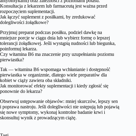
antybiotykami) oraz zależności z poziomami potasu.
Konsultacja z lekarzem lub farmaceutą jest ważna przed
rozpoczęciem suplementacji.
Jak łączyć suplement z posiłkami, by zredukować
dolegliwości żołądkowe?
Przyjmuj preparat podczas posiłku, podziel dawkę na
mniejsze porcje w ciągu dnia lub wybierz formę o lepszej
tolerancji żołądkowej. Jeśli wystąpią nudności lub biegunka,
poinformuj lekarza.
Czy witamina B6 ma znaczenie przy uzupełnianiu poziomu
pierwiastka?
Tak — witamina B6 wspomaga wchłanianie i dostępność
pierwiastka w organizmie, dlatego wiele preparatów dla
kobiet w ciąży zawiera oba składniki.
Jak monitorować efekty suplementacji i kiedy zgłosić się
ponownie do lekarza?
Obserwuj ustępowanie objawów: mniej skurczów, lepszy sen
i poprawa nastroju. Jeśli dolegliwości nie ustępują lub pojawią
się nowe symptomy, wykonaj kontrolne badanie krwi i
skonsultuj wynik z prowadzącym ciążę.
Tagi