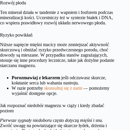
Rozwój płodu
Ten minerał działa w tandemie z wapniem i fosforem podczas
mineralizacji kości. Uczestniczy też w syntezie białek i DNA,
co wspiera prawidłowy rozwój układu nerwowego płodu.
Ryzyko powikłań
Niższe napięcie mięśni macicy może zmniejszać aktywność
skurczową i obniżać ryzyko przedwczesnego porodu, choć
dowody są mieszane. W przypadku stanów zagrażających,
stosuje się inne procedury lecznicze, takie jak dożylne podanie
siarczanu magnezu.
Porozmawiaj z lekarzem
jeśli odczuwasz skurcze,
kołatanie serca lub wahania nastroju.
W razie potrzeby
skonsultuj się z nami
— pomożemy
wyjaśnić dostępne opcje.
Jak rozpoznać niedobór magnezu w ciąży i kiedy zbadać
poziom
Pierwsze sygnały niedoboru często dotyczą mięśni i snu.
Zwróć uwagę na powtarzające się skurcze łydek, drżenia i