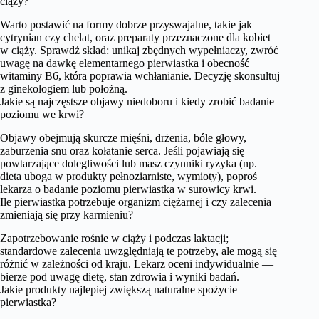
ciąży?
Warto postawić na formy dobrze przyswajalne, takie jak
cytrynian czy chelat, oraz preparaty przeznaczone dla kobiet
w ciąży. Sprawdź skład: unikaj zbędnych wypełniaczy, zwróć
uwagę na dawkę elementarnego pierwiastka i obecność
witaminy B6, która poprawia wchłanianie. Decyzję skonsultuj
z ginekologiem lub położną.
Jakie są najczęstsze objawy niedoboru i kiedy zrobić badanie
poziomu we krwi?
Objawy obejmują skurcze mięśni, drżenia, bóle głowy,
zaburzenia snu oraz kołatanie serca. Jeśli pojawiają się
powtarzające dolegliwości lub masz czynniki ryzyka (np.
dieta uboga w produkty pełnoziarniste, wymioty), poproś
lekarza o badanie poziomu pierwiastka w surowicy krwi.
Ile pierwiastka potrzebuje organizm ciężarnej i czy zalecenia
zmieniają się przy karmieniu?
Zapotrzebowanie rośnie w ciąży i podczas laktacji;
standardowe zalecenia uwzględniają te potrzeby, ale mogą się
różnić w zależności od kraju. Lekarz oceni indywidualnie —
bierze pod uwagę dietę, stan zdrowia i wyniki badań.
Jakie produkty najlepiej zwiększą naturalne spożycie
pierwiastka?