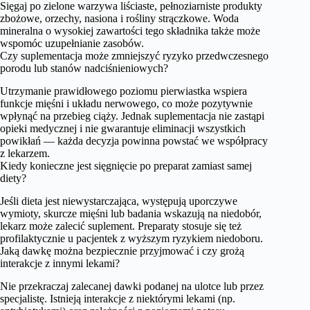
Sięgaj po zielone warzywa liściaste, pełnoziarniste produkty
zbożowe, orzechy, nasiona i rośliny strączkowe. Woda
mineralna o wysokiej zawartości tego składnika także może
wspomóc uzupełnianie zasobów.
Czy suplementacja może zmniejszyć ryzyko przedwczesnego
porodu lub stanów nadciśnieniowych?
Utrzymanie prawidłowego poziomu pierwiastka wspiera
funkcje mięśni i układu nerwowego, co może pozytywnie
wpłynąć na przebieg ciąży. Jednak suplementacja nie zastąpi
opieki medycznej i nie gwarantuje eliminacji wszystkich
powikłań — każda decyzja powinna powstać we współpracy
z lekarzem.
Kiedy konieczne jest sięgnięcie po preparat zamiast samej
diety?
Jeśli dieta jest niewystarczająca, występują uporczywe
wymioty, skurcze mięśni lub badania wskazują na niedobór,
lekarz może zalecić suplement. Preparaty stosuje się też
profilaktycznie u pacjentek z wyższym ryzykiem niedoboru.
Jaką dawkę można bezpiecznie przyjmować i czy grożą
interakcje z innymi lekami?
Nie przekraczaj zalecanej dawki podanej na ulotce lub przez
specjalistę. Istnieją interakcje z niektórymi lekami (np.