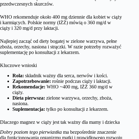
przedwczesnych skurczów.
WHO rekomenduje około 400 mg dziennie dla kobiet w ciąży
i karmiących. Polskie normy (IŻŻ) mówią o 360 mg/d w
ciąży i 320 mg/d przy laktacji.
Najlepiej zacząć od diety bogatej w zielone warzywa, pełne
zboża, orzechy, nasiona i strączki. W razie potrzeby rozważyć
suplementację po konsultacji z lekarzem.
Kluczowe wnioski
Rola:
składnik ważny dla serca, nerwów i kości.
Zapotrzebowanie:
rośnie podczas ciąży i laktacji.
Rekomendacje:
WHO ~400 mg, IŻŻ 360 mg/d w
ciąży.
Dieta pierwsza:
zielone warzywa, orzechy, zboża,
nasiona.
Suplementacja:
tylko po konsultacji z lekarzem.
Dlaczego magnez w ciąży jest tak ważny dla mamy i dziecka
Dobry poziom tego pierwiastka
ma bezpośrednie znaczenie
dla funkcjonowania organizmu matki i prawidłowego rozwoju