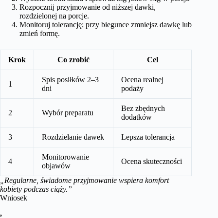
Rozpocznij przyjmowanie od niższej dawki,
rozdzielonej na porcje.
Monitoruj tolerancję; przy biegunce zmniejsz dawkę lub
zmień formę.
Krok
Co zrobić
Cel
Spis posiłków 2–3
Ocena realnej
1
dni
podaży
Bez zbędnych
2
Wybór preparatu
dodatków
3
Rozdzielanie dawek
Lepsza tolerancja
Monitorowanie
4
Ocena skuteczności
objawów
„Regularne, świadome przyjmowanie wspiera komfort
kobiety podczas ciąży.”
Wniosek
,