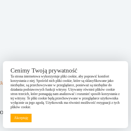
Cenimy Twoją prywatność
Ta strona internetowa wykorzystuje pliki cookie, aby poprawić komfort
korzystania z niej. Spośród nich pliki cookie, które są sklasyfikowane jako
Jak poznać, że jest się w ciąży?
niezbędne, są przechowywane w przeglądarce, ponieważ są niezbędne do
działania podstawowych funkcji witryny. Używamy również plików cookie
2025-09-25
stron trzecich, które pomagają nam analizować i rozumieć sposób korzystania z
tej witryny. Te pliki cookie będą przechowywane w przeglądarce użytkownika
wyłącznie za jego zgodą. Użytkownik ma również możliwość rezygnacji z tych
plików cookie.
O nas
Akceptuję