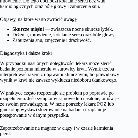
mrowienie. Do tego dochodzi kołatanie serca bez wad
kardiologicznych oraz bóle głowy i zaburzenia snu.
Objawy, na które warto zwrócić uwagę
Skurcze mięśni
— zwłaszcza nocne skurcze łydek.
Drżenia, mrowienie, kołatanie serca oraz bóle głowy.
Zaburzenia snu, zmęczenie i drażliwość.
Diagnostyka i dalsze kroki
W przypadku nasilonych dolegliwości lekarz może zlecić
badanie poziomu minerału w surowicy krwi. Wynik trzeba
interpretować razem z objawami klinicznymi, bo prawidłowy
wynik w krwi nie zawsze wyklucza niedoboru tkankowego.
W praktyce często rozpoznaje się problem po poprawie po
uzupełnieniu. Jeśli symptomy są nowe lub nasilone, omów je
ze swoim prowadzącym. W razie potrzeby lekarz POZ lub
ginekolog wystawi skierowanie na badania i zaplanuje
postępowanie w danym przypadku.
Zapotrzebowanie na magnez w ciąży i w czasie karmienia
piersią