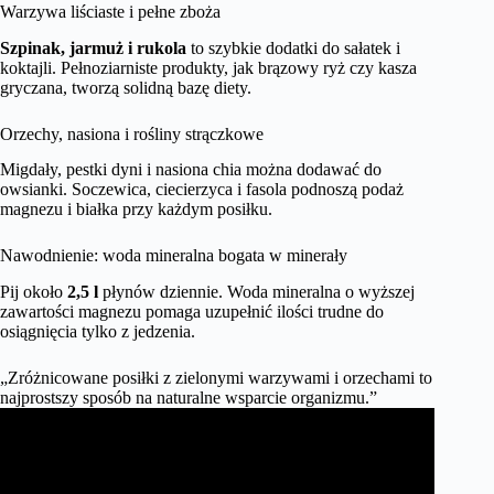
Warzywa liściaste i pełne zboża
Szpinak, jarmuż i rukola
to szybkie dodatki do sałatek i
koktajli. Pełnoziarniste produkty, jak brązowy ryż czy kasza
gryczana, tworzą solidną bazę diety.
Orzechy, nasiona i rośliny strączkowe
Migdały, pestki dyni i nasiona chia można dodawać do
owsianki. Soczewica, ciecierzyca i fasola podnoszą podaż
magnezu i białka przy każdym posiłku.
Nawodnienie: woda mineralna bogata w minerały
Pij około
2,5 l
płynów dziennie. Woda mineralna o wyższej
zawartości magnezu pomaga uzupełnić ilości trudne do
osiągnięcia tylko z jedzenia.
„Zróżnicowane posiłki z zielonymi warzywami i orzechami to
najprostszy sposób na naturalne wsparcie organizmu.”