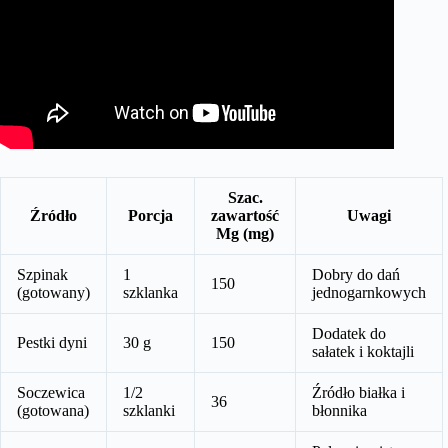
Szac.
Źródło
Porcja
zawartość
Uwagi
Mg (mg)
Szpinak
1
Dobry do dań
150
(gotowany)
szklanka
jednogarnkowych
Dodatek do
Pestki dyni
30 g
150
sałatek i koktajli
Soczewica
1/2
Źródło białka i
36
(gotowana)
szklanki
błonnika