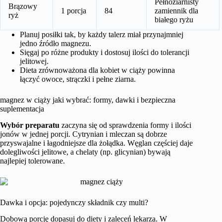
Pełnoziarnisty
Brązowy
1 porcja
84
zamiennik dla
ryż
białego ryżu
Planuj posiłki tak, by każdy talerz miał przynajmniej
jedno źródło magnezu.
Sięgaj po różne produkty i dostosuj ilości do tolerancji
jelitowej.
Dieta zrównoważona dla kobiet w ciąży powinna
łączyć owoce, strączki i pełne ziarna.
magnez w ciąży jaki wybrać: formy, dawki i bezpieczna
suplementacja
Wybór preparatu
zaczyna się od sprawdzenia formy i ilości
jonów w jednej porcji. Cytrynian i mleczan są dobrze
przyswajalne i łagodniejsze dla żołądka. Węglan częściej daje
dolegliwości jelitowe, a chelaty (np. glicynian) bywają
najlepiej tolerowane.
Dawka i opcja: pojedynczy składnik czy multi?
Dobową porcję dopasuj do diety i zaleceń lekarza. W