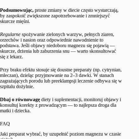
Podsumowując,
proste zmiany w diecie często wystarczają,
by zaspokoić zwiększone zapotrzebowanie i zmniejszyć
skurcze mięśni.
Regularne
spożywanie zielonych warzyw, pełnych ziaren,
orzechów i nasion oraz odpowiednie nawodnienie to
podstawa. Jeśli objawy niedoboru magnezu się pojawią —
skurcze, drżenia lub zaburzenia snu — warto skonsultować
się z lekarz.
Przy braku efektu stosuje się doustne preparaty (np. cytrynian,
mleczan), dzieląc przyjmowanie na 2–3 dawki. W stanach
zagrażających porodu lub preeklampsji leczenie odbywa się w
szpitalu dożylnie.
Dbaj o równowagę
diety i suplementacji, monitoruj objawy i
konsultuj korekty z prowadzącym — to najlepsza droga dla
matki i dziecka.
FAQ
Jaki preparat wybrać, by uzupełnić poziom magnezu w czasie