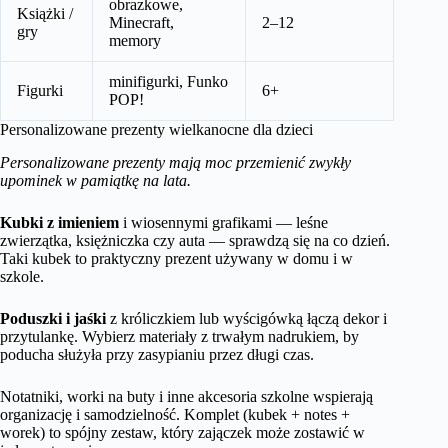
obrazkowe,
Książki /
Minecraft,
2–12
gry
memory
minifigurki, Funko
Figurki
6+
POP!
Personalizowane prezenty wielkanocne dla dzieci
Personalizowane prezenty mają moc przemienić zwykły
upominek w pamiątkę na lata.
Kubki z imieniem
i wiosennymi grafikami — leśne
zwierzątka, księżniczka czy auta — sprawdzą się na co dzień.
Taki kubek to praktyczny prezent używany w domu i w
szkole.
Poduszki i jaśki
z króliczkiem lub wyścigówką łączą dekor i
przytulankę. Wybierz materiały z trwałym nadrukiem, by
poducha służyła przy zasypianiu przez długi czas.
Notatniki, worki na buty i inne akcesoria szkolne wspierają
organizację i samodzielność. Komplet (kubek + notes +
worek) to spójny zestaw, który zajączek może zostawić w