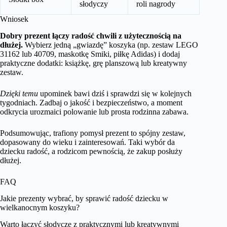
słodyczy
roli nagrody
Wniosek
Dobry prezent łączy radość chwili z użytecznością na
dłużej.
Wybierz jedną „gwiazdę” koszyka (np. zestaw LEGO
31162 lub 40709, maskotkę Smiki, piłkę Adidas) i dodaj
praktyczne dodatki: książkę, grę planszową lub kreatywny
zestaw.
Dzięki temu
upominek bawi dziś i sprawdzi się w kolejnych
tygodniach. Zadbaj o jakość i bezpieczeństwo, a moment
odkrycia urozmaici polowanie lub prosta rodzinna zabawa.
Podsumowując, trafiony pomysł prezent to spójny zestaw,
dopasowany do wieku i zainteresowań. Taki wybór da
dziecku radość, a rodzicom pewnością, że zakup posłuży
dłużej.
FAQ
Jakie prezenty wybrać, by sprawić radość dziecku w
wielkanocnym koszyku?
Warto łączyć słodycze z praktycznymi lub kreatywnymi