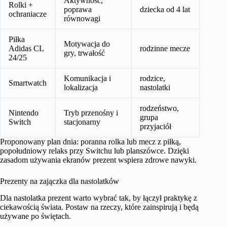
Aktywność,
Rolki +
poprawa
dziecka od 4 lat
ochraniacze
równowagi
Piłka
Motywacja do
Adidas CL
rodzinne mecze
gry, trwałość
24/25
Komunikacja i
rodzice,
Smartwatch
lokalizacja
nastolatki
rodzeństwo,
Nintendo
Tryb przenośny i
grupa
Switch
stacjonarny
przyjaciół
Proponowany plan dnia: poranna rolka lub mecz z piłką,
popołudniowy relaks przy Switchu lub planszówce. Dzięki
zasadom używania ekranów prezent wspiera zdrowe nawyki.
Prezenty na zajączka dla nastolatków
Dla nastolatka prezent warto wybrać tak, by łączył praktykę z
ciekawością świata. Postaw na rzeczy, które zainspirują i będą
używane po świętach.