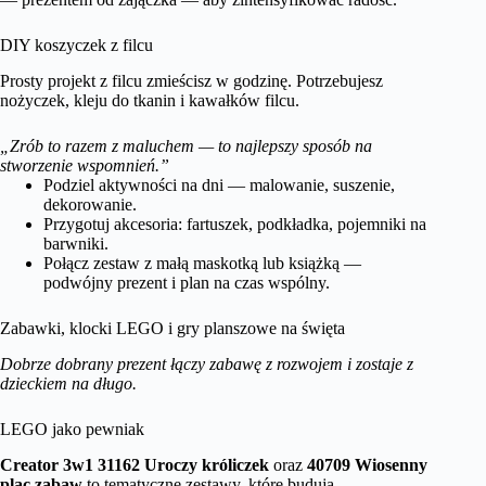
DIY koszyczek z filcu
Prosty projekt z filcu zmieścisz w godzinę. Potrzebujesz
nożyczek, kleju do tkanin i kawałków filcu.
„Zrób to razem z maluchem — to najlepszy sposób na
stworzenie wspomnień.”
Podziel aktywności na dni — malowanie, suszenie,
dekorowanie.
Przygotuj akcesoria: fartuszek, podkładka, pojemniki na
barwniki.
Połącz zestaw z małą maskotką lub książką —
podwójny prezent i plan na czas wspólny.
Zabawki, klocki LEGO i gry planszowe na święta
Dobrze dobrany prezent łączy zabawę z rozwojem i zostaje z
dzieckiem na długo.
LEGO jako pewniak
Creator 3w1 31162 Uroczy króliczek
oraz
40709 Wiosenny
plac zabaw
to tematyczne zestawy, które budują