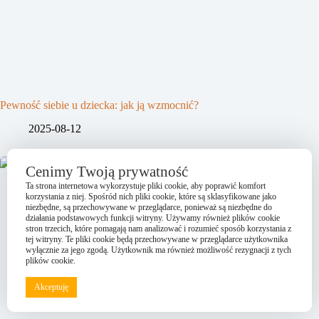
Pewność siebie u dziecka: jak ją wzmocnić?
2025-08-12
Cenimy Twoją prywatność
Ta strona internetowa wykorzystuje pliki cookie, aby poprawić komfort
korzystania z niej. Spośród nich pliki cookie, które są sklasyfikowane jako
niezbędne, są przechowywane w przeglądarce, ponieważ są niezbędne do
działania podstawowych funkcji witryny. Używamy również plików cookie
stron trzecich, które pomagają nam analizować i rozumieć sposób korzystania z
tej witryny. Te pliki cookie będą przechowywane w przeglądarce użytkownika
wyłącznie za jego zgodą. Użytkownik ma również możliwość rezygnacji z tych
plików cookie.
Akceptuję