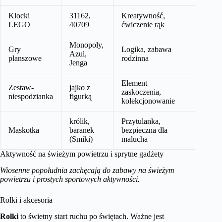
Klocki
31162,
Kreatywność,
LEGO
40709
ćwiczenie rąk
Monopoly,
Gry
Logika, zabawa
Azul,
planszowe
rodzinna
Jenga
Element
Zestaw-
jajko z
zaskoczenia,
niespodzianka
figurką
kolekcjonowanie
królik,
Przytulanka,
Maskotka
baranek
bezpieczna dla
(Smiki)
malucha
Aktywność na świeżym powietrzu i sprytne gadżety
Wiosenne popołudnia zachęcają do zabawy na świeżym
powietrzu i prostych sportowych aktywności.
Rolki i akcesoria
Rolki
to świetny start ruchu po świętach. Ważne jest