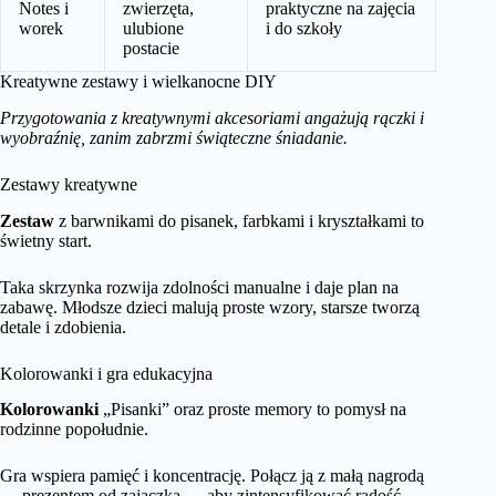
Notes i
zwierzęta,
praktyczne na zajęcia
worek
ulubione
i do szkoły
postacie
Kreatywne zestawy i wielkanocne DIY
Przygotowania z kreatywnymi akcesoriami angażują rączki i
wyobraźnię, zanim zabrzmi świąteczne śniadanie.
Zestawy kreatywne
Zestaw
z barwnikami do pisanek, farbkami i kryształkami to
świetny start.
Taka skrzynka rozwija zdolności manualne i daje plan na
zabawę. Młodsze dzieci malują proste wzory, starsze tworzą
detale i zdobienia.
Kolorowanki i gra edukacyjna
Kolorowanki
„Pisanki” oraz proste memory to pomysł na
rodzinne popołudnie.
Gra wspiera pamięć i koncentrację. Połącz ją z małą nagrodą
— prezentem od zajączka — aby zintensyfikować radość.