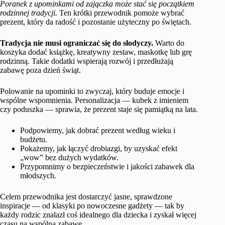
Poranek z upominkami od zajączka może stać się początkiem
rodzinnej tradycji.
Ten krótki przewodnik pomoże wybrać
prezent, który da radość i pozostanie użyteczny po świętach.
Tradycja nie musi ograniczać się do słodyczy.
Warto do
koszyka dodać książkę, kreatywny zestaw, maskotkę lub grę
rodzinną. Takie dodatki wspierają rozwój i przedłużają
zabawę poza dzień świąt.
Polowanie na upominki to zwyczaj, który buduje emocje i
wspólne wspomnienia. Personalizacja — kubek z imieniem
czy poduszka — sprawia, że prezent staje się pamiątką na lata.
Podpowiemy, jak dobrać prezent według wieku i
budżetu.
Pokażemy, jak łączyć drobiazgi, by uzyskać efekt
„wow” bez dużych wydatków.
Przypomnimy o bezpieczeństwie i jakości zabawek dla
młodszych.
Celem przewodnika jest dostarczyć jasne, sprawdzone
inspiracje — od klasyki po nowoczesne gadżety — tak by
każdy rodzic znalazł coś idealnego dla dziecka i zyskał więcej
czasu na wspólną zabawę.