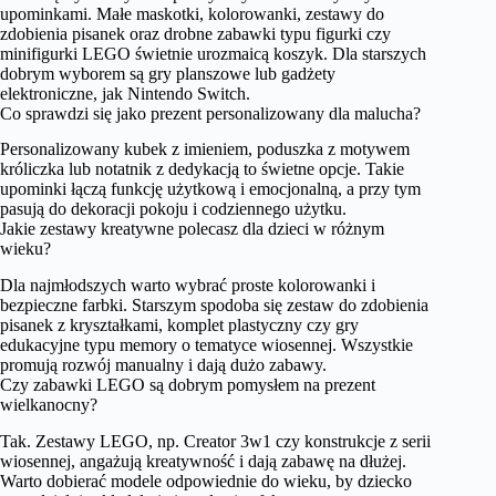
upominkami. Małe maskotki, kolorowanki, zestawy do
zdobienia pisanek oraz drobne zabawki typu figurki czy
minifigurki LEGO świetnie urozmaicą koszyk. Dla starszych
dobrym wyborem są gry planszowe lub gadżety
elektroniczne, jak Nintendo Switch.
Co sprawdzi się jako prezent personalizowany dla malucha?
Personalizowany kubek z imieniem, poduszka z motywem
króliczka lub notatnik z dedykacją to świetne opcje. Takie
upominki łączą funkcję użytkową i emocjonalną, a przy tym
pasują do dekoracji pokoju i codziennego użytku.
Jakie zestawy kreatywne polecasz dla dzieci w różnym
wieku?
Dla najmłodszych warto wybrać proste kolorowanki i
bezpieczne farbki. Starszym spodoba się zestaw do zdobienia
pisanek z kryształkami, komplet plastyczny czy gry
edukacyjne typu memory o tematyce wiosennej. Wszystkie
promują rozwój manualny i dają dużo zabawy.
Czy zabawki LEGO są dobrym pomysłem na prezent
wielkanocny?
Tak. Zestawy LEGO, np. Creator 3w1 czy konstrukcje z serii
wiosennej, angażują kreatywność i dają zabawę na dłużej.
Warto dobierać modele odpowiednie do wieku, by dziecko