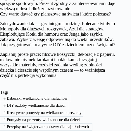
sprzęcie sportowym. Prezent zgodny z zainteresowaniami daje
większą radość i dłuższe użytkowanie.
Czy warto dawać gry planszowe na święta i które polecasz?
Zdecydowanie tak — gry integrują rodzinę. Polecane tytuły to
Monopoly dla dłuższych rozgrywek, Azul dla strategów,
Eksplodujące Kotki dla humoru oraz Jenga jako szybka
zabawa. Wybierz wersję odpowiednią do wieku uczestników.
Jak przygotować kreatywne DIY z dzieckiem przed świętami?
Zaplanuj proste prace: filcowe koszyczki, dekoracje z papieru,
malowanie pisanek farbkami i naklejkami. Przygotuj
wszystkie materiały, rozdziel zadania według zdolności
dziecka i cieszcie się wspólnym czasem — to ważniejsza
część niż perfekcja wykonania.
Tagi
#
Babeczki wielkanocne dla maluchów
#
DIY ozdoby wielkanocne dla dzieci
#
Kreatywne pomysły na wielkanocne prezenty
#
Pomysły na prezenty wielkanocne dla dzieci
#
Przepisy na świąteczne potrawy dla najmłodszych