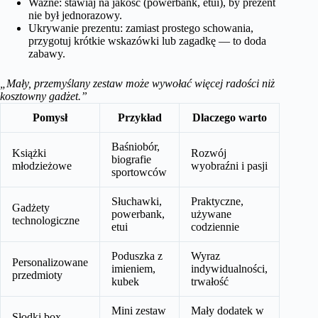
Ważne: stawiaj na jakość (powerbank, etui), by prezent
nie był jednorazowy.
Ukrywanie prezentu: zamiast prostego schowania,
przygotuj krótkie wskazówki lub zagadkę — to doda
zabawy.
„Mały, przemyślany zestaw może wywołać więcej radości niż
kosztowny gadżet.”
Pomysł
Przykład
Dlaczego warto
Baśniobór,
Książki
Rozwój
biografie
młodzieżowe
wyobraźni i pasji
sportowców
Słuchawki,
Praktyczne,
Gadżety
powerbank,
używane
technologiczne
etui
codziennie
Poduszka z
Wyraz
Personalizowane
imieniem,
indywidualności,
przedmioty
kubek
trwałość
Mini zestaw
Mały dodatek w
Słodki box