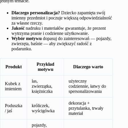
jednym temacie.
Dlaczego personalizacja?
Dziecko zapamięta swój
imienny przedmiot i poczuje większą odpowiedzialność
za własne rzeczy.
Jakość
nadruku i materiałów gwarantuje, że prezent
wytrzyma pranie i codzienne użytkowanie.
Wybór motywu
dopasuj do zainteresowań — pojazdy,
zwierzęta, baśnie — aby zwiększyć radość z
podarunku.
Przykład
Produkt
Dlaczego warto
motywu
las,
użyteczny
Kubek z
zwierzątka,
codziennie, łatwy do
imieniem
księżniczka
spersonalizowania
dekoracja +
Poduszka
króliczek,
przytulanka, trwały
/ jaś
wyścigówka
materiał
pojazdy,