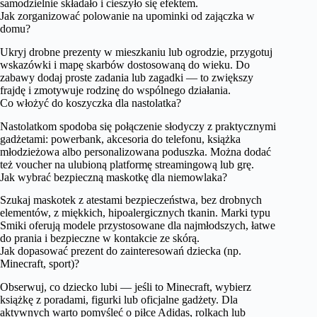
samodzielnie składało i cieszyło się efektem.
Jak zorganizować polowanie na upominki od zajączka w
domu?
Ukryj drobne prezenty w mieszkaniu lub ogrodzie, przygotuj
wskazówki i mapę skarbów dostosowaną do wieku. Do
zabawy dodaj proste zadania lub zagadki — to zwiększy
frajdę i zmotywuje rodzinę do wspólnego działania.
Co włożyć do koszyczka dla nastolatka?
Nastolatkom spodoba się połączenie słodyczy z praktycznymi
gadżetami: powerbank, akcesoria do telefonu, książka
młodzieżowa albo personalizowana poduszka. Można dodać
też voucher na ulubioną platformę streamingową lub grę.
Jak wybrać bezpieczną maskotkę dla niemowlaka?
Szukaj maskotek z atestami bezpieczeństwa, bez drobnych
elementów, z miękkich, hipoalergicznych tkanin. Marki typu
Smiki oferują modele przystosowane dla najmłodszych, łatwe
do prania i bezpieczne w kontakcie ze skórą.
Jak dopasować prezent do zainteresowań dziecka (np.
Minecraft, sport)?
Obserwuj, co dziecko lubi — jeśli to Minecraft, wybierz
książkę z poradami, figurki lub oficjalne gadżety. Dla
aktywnych warto pomyśleć o piłce Adidas, rolkach lub