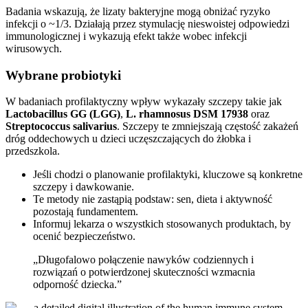
Badania wskazują, że lizaty bakteryjne mogą obniżać ryzyko
infekcji o ~1/3. Działają przez stymulację nieswoistej odpowiedzi
immunologicznej i wykazują efekt także wobec infekcji
wirusowych.
Wybrane probiotyki
W badaniach profilaktyczny wpływ wykazały szczepy takie jak
Lactobacillus GG (LGG)
,
L. rhamnosus DSM 17938
oraz
Streptococcus salivarius
. Szczepy te zmniejszają częstość zakażeń
dróg oddechowych u dzieci uczęszczających do żłobka i
przedszkola.
Jeśli chodzi o planowanie profilaktyki, kluczowe są konkretne
szczepy i dawkowanie.
Te metody nie zastąpią podstaw: sen, dieta i aktywność
pozostają fundamentem.
Informuj lekarza o wszystkich stosowanych produktach, by
ocenić bezpieczeństwo.
„Długofalowo połączenie nawyków codziennych i
rozwiązań o potwierdzonej skuteczności wzmacnia
odporność dziecka.”