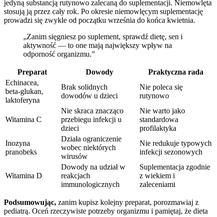
jedyną substancją rutynowo zalecaną do suplementacji. Niemowlęta
stosują ją przez cały rok. Po okresie niemowlęcym suplementację
prowadzi się zwykle od początku września do końca kwietnia.
„Zanim sięgniesz po suplement, sprawdź dietę, sen i
aktywność — to one mają największy wpływ na
odporność organizmu.”
Preparat
Dowody
Praktyczna rada
Echinacea,
Brak solidnych
Nie poleca się
beta‑glukan,
dowodów u dzieci
rutynowo
laktoferyna
Nie skraca znacząco
Nie warto jako
Witamina C
przebiegu infekcji u
standardowa
dzieci
profilaktyka
Działa ograniczenie
Inozyna
Nie redukuje typowych
wobec niektórych
pranobeks
infekcji sezonowych
wirusów
Dowody na udział w
Suplementacja zgodnie
Witamina D
reakcjach
z wiekiem i
immunologicznych
zaleceniami
Podsumowując,
zanim kupisz kolejny preparat, porozmawiaj z
pediatrą. Oceń rzeczywiste potrzeby organizmu i pamiętaj, że dieta