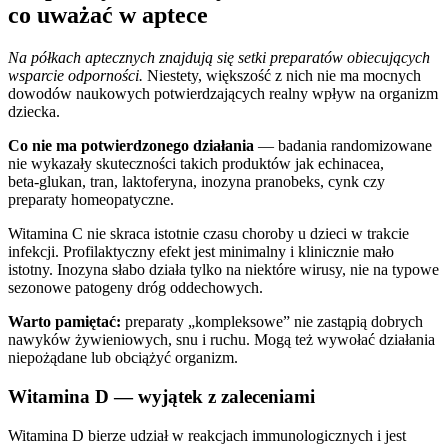
co uważać w aptece
Na półkach aptecznych znajdują się setki preparatów obiecujących
wsparcie odporności.
Niestety, większość z nich nie ma mocnych
dowodów naukowych potwierdzających realny wpływ na organizm
dziecka.
Co nie ma potwierdzonego działania
— badania randomizowane
nie wykazały skuteczności takich produktów jak echinacea,
beta‑glukan, tran, laktoferyna, inozyna pranobeks, cynk czy
preparaty homeopatyczne.
Witamina C nie skraca istotnie czasu choroby u dzieci w trakcie
infekcji. Profilaktyczny efekt jest minimalny i klinicznie mało
istotny. Inozyna słabo działa tylko na niektóre wirusy, nie na typowe
sezonowe patogeny dróg oddechowych.
Warto pamiętać:
preparaty „kompleksowe” nie zastąpią dobrych
nawyków żywieniowych, snu i ruchu. Mogą też wywołać działania
niepożądane lub obciążyć organizm.
Witamina D — wyjątek z zaleceniami
Witamina D bierze udział w reakcjach immunologicznych i jest