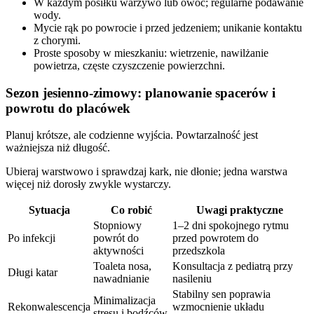
W każdym posiłku warzywo lub owoc; regularne podawanie
wody.
Mycie rąk po powrocie i przed jedzeniem; unikanie kontaktu
z chorymi.
Proste sposoby w mieszkaniu: wietrzenie, nawilżanie
powietrza, częste czyszczenie powierzchni.
Sezon jesienno‑zimowy: planowanie spacerów i
powrotu do placówek
Planuj krótsze, ale codzienne wyjścia. Powtarzalność jest
ważniejsza niż długość.
Ubieraj warstwowo i sprawdzaj kark, nie dłonie; jedna warstwa
więcej niż dorosły zwykle wystarczy.
Sytuacja
Co robić
Uwagi praktyczne
Stopniowy
1–2 dni spokojnego rytmu
Po infekcji
powrót do
przed powrotem do
aktywności
przedszkola
Toaleta nosa,
Konsultacja z pediatrą przy
Długi katar
nawadnianie
nasileniu
Stabilny sen poprawia
Minimalizacja
Rekonwalescencja
wzmocnienie układu
stresu i bodźców