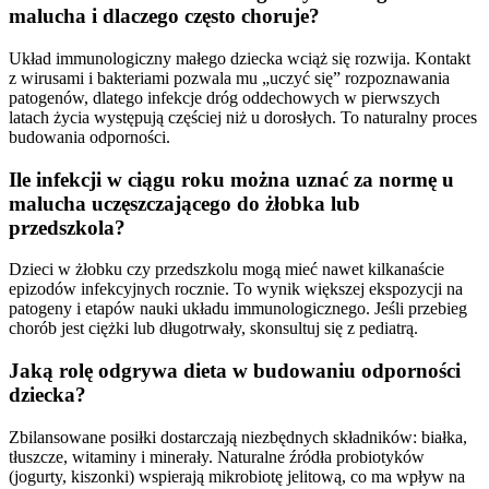
malucha i dlaczego często choruje?
Układ immunologiczny małego dziecka wciąż się rozwija. Kontakt
z wirusami i bakteriami pozwala mu „uczyć się” rozpoznawania
patogenów, dlatego infekcje dróg oddechowych w pierwszych
latach życia występują częściej niż u dorosłych. To naturalny proces
budowania odporności.
Ile infekcji w ciągu roku można uznać za normę u
malucha uczęszczającego do żłobka lub
przedszkola?
Dzieci w żłobku czy przedszkolu mogą mieć nawet kilkanaście
epizodów infekcyjnych rocznie. To wynik większej ekspozycji na
patogeny i etapów nauki układu immunologicznego. Jeśli przebieg
chorób jest ciężki lub długotrwały, skonsultuj się z pediatrą.
Jaką rolę odgrywa dieta w budowaniu odporności
dziecka?
Zbilansowane posiłki dostarczają niezbędnych składników: białka,
tłuszcze, witaminy i minerały. Naturalne źródła probiotyków
(jogurty, kiszonki) wspierają mikrobiotę jelitową, co ma wpływ na