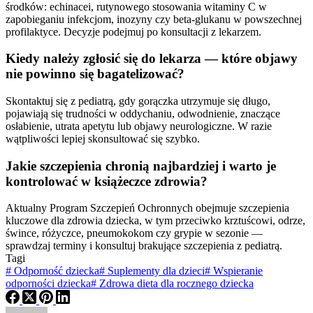
środków: echinacei, rutynowego stosowania witaminy C w
zapobieganiu infekcjom, inozyny czy beta-glukanu w powszechnej
profilaktyce. Decyzje podejmuj po konsultacji z lekarzem.
Kiedy należy zgłosić się do lekarza — które objawy
nie powinno się bagatelizować?
Skontaktuj się z pediatrą, gdy gorączka utrzymuje się długo,
pojawiają się trudności w oddychaniu, odwodnienie, znaczące
osłabienie, utrata apetytu lub objawy neurologiczne. W razie
wątpliwości lepiej skonsultować się szybko.
Jakie szczepienia chronią najbardziej i warto je
kontrolować w książeczce zdrowia?
Aktualny Program Szczepień Ochronnych obejmuje szczepienia
kluczowe dla zdrowia dziecka, w tym przeciwko krztuścowi, odrze,
śwince, różyczce, pneumokokom czy grypie w sezonie —
sprawdzaj terminy i konsultuj brakujące szczepienia z pediatrą.
Tagi
#
Odporność dziecka
#
Suplementy dla dzieci
#
Wspieranie
odporności dziecka
#
Zdrowa dieta dla rocznego dziecka