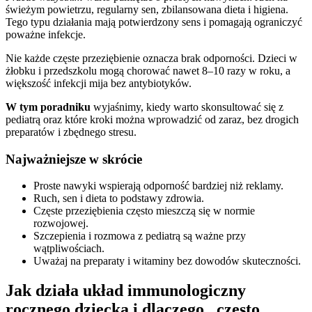
świeżym powietrzu, regularny sen, zbilansowana dieta i higiena.
Tego typu działania mają potwierdzony sens i pomagają ograniczyć
poważne infekcje.
Nie każde częste przeziębienie oznacza brak odporności. Dzieci w
żłobku i przedszkolu mogą chorować nawet 8–10 razy w roku, a
większość infekcji mija bez antybiotyków.
W tym poradniku
wyjaśnimy, kiedy warto skonsultować się z
pediatrą oraz które kroki można wprowadzić od zaraz, bez drogich
preparatów i zbędnego stresu.
Najważniejsze w skrócie
Proste nawyki wspierają odporność bardziej niż reklamy.
Ruch, sen i dieta to podstawy zdrowia.
Częste przeziębienia często mieszczą się w normie
rozwojowej.
Szczepienia i rozmowa z pediatrą są ważne przy
wątpliwościach.
Uważaj na preparaty i witaminy bez dowodów skuteczności.
Jak działa układ immunologiczny
rocznego dziecka i dlaczego „często