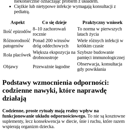
niekoniecznie oznaczając problem z układem.
Ciężkie lub nietypowe infekcje wymagają konsultacji z
pediatrą.
Aspekt
Co się dzieje
Praktyczny wniosek
8–10 zachorowań
To norma w pierwszych
Ilość epizodów
rocznie
latach życia
Różnorodność
Ponad 200 wirusów
Wiele różnych infekcji w
patogenów
dróg oddechowych
krótkim czasie
Większa ekspozycja na
Szybsze budowanie
Rola placówek
drobnoustroje
pamięci immunologicznej
Obserwacja, konsultacja
Objawy
Przeważnie łagodne
gdy powikłania
Podstawy wzmocnienia odporności:
codzienne nawyki, które naprawdę
działają
Codzienne, proste rytuały mają realny wpływ na
funkcjonowanie układu odpornościowego.
To nie są kosztowne
suplementy, lecz konsekwencja w diecie, śnie i ruchu, które razem
wspierają organizm dziecka.