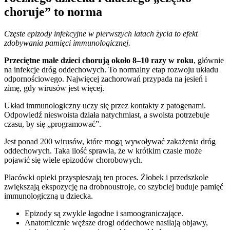
choruje” to norma
Częste epizody infekcyjne w pierwszych latach życia to efekt
zdobywania pamięci immunologicznej.
Przeciętne małe dzieci chorują około 8–10 razy w roku
, głównie
na infekcje dróg oddechowych. To normalny etap rozwoju układu
odpornościowego. Najwięcej zachorowań przypada na jesień i
zimę, gdy wirusów jest więcej.
Układ immunologiczny uczy się przez kontakty z patogenami.
Odpowiedź nieswoista działa natychmiast, a swoista potrzebuje
czasu, by się „programować”.
Jest ponad 200 wirusów, które mogą wywoływać zakażenia dróg
oddechowych. Taka ilość sprawia, że w krótkim czasie może
pojawić się wiele epizodów chorobowych.
Placówki opieki przyspieszają ten proces. Żłobek i przedszkole
zwiększają ekspozycję na drobnoustroje, co szybciej buduje pamięć
immunologiczną u dziecka.
Epizody są zwykle łagodne i samoograniczające.
Anatomicznie węższe drogi oddechowe nasilają objawy,