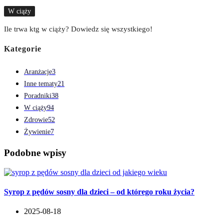
W ciąży
Ile trwa ktg w ciąży? Dowiedz się wszystkiego!
Kategorie
Aranżacje
3
Inne tematy
21
Poradniki
38
W ciąży
94
Zdrowie
52
Żywienie
7
Podobne wpisy
Syrop z pędów sosny dla dzieci – od którego roku życia?
2025-08-18