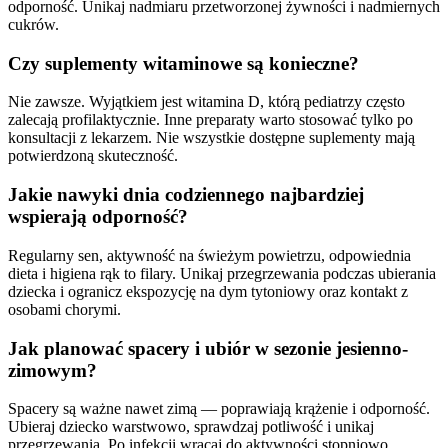
odporność. Unikaj nadmiaru przetworzonej żywności i nadmiernych
cukrów.
Czy suplementy witaminowe są konieczne?
Nie zawsze. Wyjątkiem jest witamina D, którą pediatrzy często
zalecają profilaktycznie. Inne preparaty warto stosować tylko po
konsultacji z lekarzem. Nie wszystkie dostępne suplementy mają
potwierdzoną skuteczność.
Jakie nawyki dnia codziennego najbardziej
wspierają odporność?
Regularny sen, aktywność na świeżym powietrzu, odpowiednia
dieta i higiena rąk to filary. Unikaj przegrzewania podczas ubierania
dziecka i ogranicz ekspozycję na dym tytoniowy oraz kontakt z
osobami chorymi.
Jak planować spacery i ubiór w sezonie jesienno-
zimowym?
Spacery są ważne nawet zimą — poprawiają krążenie i odporność.
Ubieraj dziecko warstwowo, sprawdzaj potliwość i unikaj
przegrzewania. Po infekcji wracaj do aktywności stopniowo,