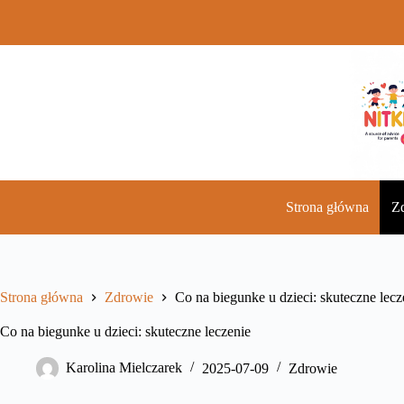
Przejdź
do
treści
Strona główna
Z
Strona główna
Zdrowie
Co na biegunke u dzieci: skuteczne lecz
Co na biegunke u dzieci: skuteczne leczenie
Karolina Mielczarek
2025-07-09
Zdrowie