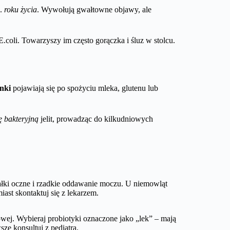
5.
roku życia
. Wywołują gwałtowne objawy, ale
.coli. Towarzyszy im często gorączka i śluz w stolcu.
nki
pojawiają się po spożyciu mleka, glutenu lub
ę bakteryjną
jelit, prowadząc do kilkudniowych
gałki oczne i rzadkie oddawanie moczu. U niemowląt
ast skontaktuj się z lekarzem.
towej. Wybieraj probiotyki oznaczone jako „lek” – mają
e konsultuj z pediatrą.