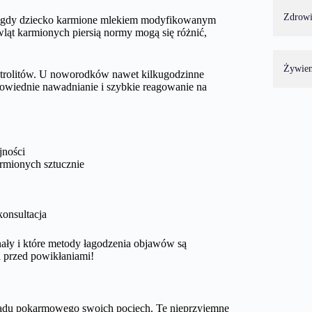
Zdrow
gdy dziecko karmione mlekiem modyfikowanym
ąt karmionych piersią normy mogą się różnić,
Żywien
ektrolitów. U noworodków nawet kilkugodzinne
owiednie nawadnianie i szybkie reagowanie na
jności
armionych sztucznie
konsultacja
nały i które metody łagodzenia objawów są
a przed powikłaniami!
adu pokarmowego swoich pociech. Te nieprzyjemne