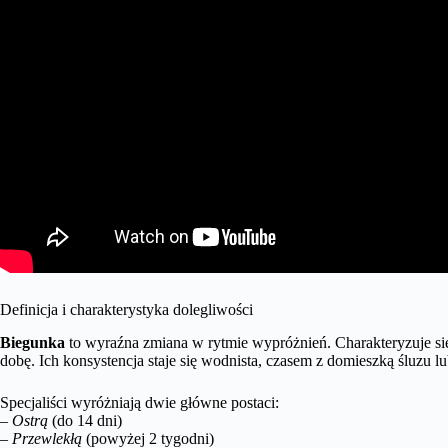
Definicja i charakterystyka dolegliwości
Biegunka
to wyraźna zmiana w rytmie wypróżnień. Charakteryzuje się
dobę. Ich konsystencja staje się wodnista, czasem z domieszką śluzu lu
Specjaliści wyróżniają dwie główne postaci:
–
Ostrą
(do 14 dni)
–
Przewlekłą
(powyżej 2 tygodni)