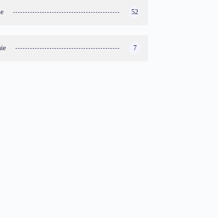
ie
52
ie
7