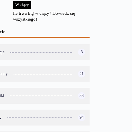
W ciąży
Ile trwa ktg w ciąży? Dowiedz się
wszystkiego!
rie
cje
3
ematy
21
iki
38
y
94