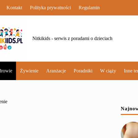
Kontakt
Polityka prywatności
Regulamin
Nitkikids - serwis z poradami o dzieciach
drowie
Żywienie
Aranżacje
Poradniki
W ciąży
Inne t
enie
Najnow