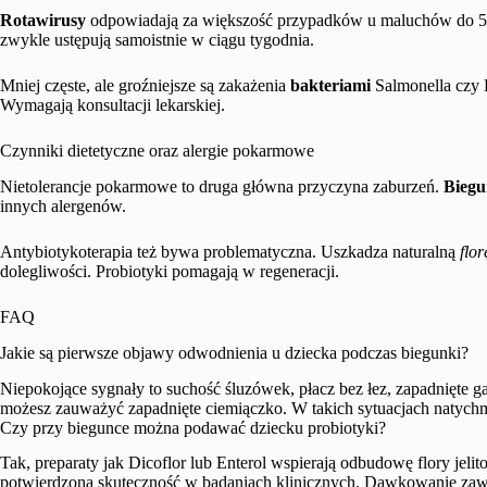
Rotawirusy
odpowiadają za większość przypadków u maluchów do 
zwykle ustępują samoistnie w ciągu tygodnia.
Mniej częste, ale groźniejsze są zakażenia
bakteriami
Salmonella czy E
Wymagają konsultacji lekarskiej.
Czynniki dietetyczne oraz alergie pokarmowe
Nietolerancje pokarmowe to druga główna przyczyna zaburzeń.
Biegu
innych alergenów.
Antybiotykoterapia też bywa problematyczna. Uszkadza naturalną
flor
dolegliwości. Probiotyki pomagają w regeneracji.
FAQ
Jakie są pierwsze objawy odwodnienia u dziecka podczas biegunki?
Niepokojące sygnały to suchość śluzówek, płacz bez łez, zapadnięte 
możesz zauważyć zapadnięte ciemiączko. W takich sytuacjach natychmi
Czy przy biegunce można podawać dziecku probiotyki?
Tak, preparaty jak Dicoflor lub Enterol wspierają odbudowę flory jeli
potwierdzoną skuteczność w badaniach klinicznych. Dawkowanie zawsz