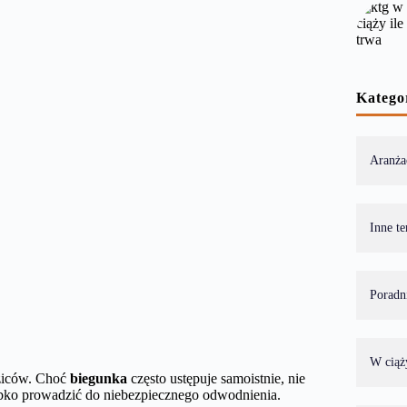
Katego
Aranża
Inne t
Poradn
W ciąż
dziców. Choć
biegunka
często ustępuje samoistnie, nie
bko prowadzić do niebezpiecznego odwodnienia.