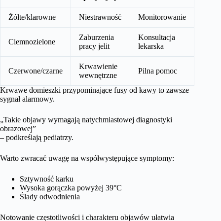
Żółte/klarowne
Niestrawność
Monitorowanie
Zaburzenia
Konsultacja
Ciemnozielone
pracy jelit
lekarska
Krwawienie
Czerwone/czarne
Pilna pomoc
wewnętrzne
Krwawe domieszki przypominające fusy od kawy to zawsze
sygnał alarmowy.
„Takie objawy wymagają natychmiastowej diagnostyki
obrazowej”
– podkreślają pediatrzy.
Warto zwracać uwagę na współwystępujące symptomy:
Sztywność karku
Wysoka gorączka powyżej 39°C
Ślady odwodnienia
Notowanie częstotliwości i charakteru objawów ułatwia