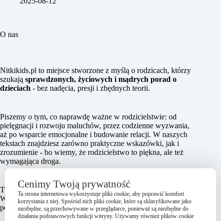
2025-08-12
O nas
Nitkikids.pl to miejsce stworzone z myślą o rodzicach, którzy
szukają
sprawdzonych, życiowych i mądrych porad o
dzieciach
- bez nadęcia, presji i zbędnych teorii.
Piszemy o tym, co naprawdę ważne w rodzicielstwie: od
pielęgnacji i rozwoju maluchów, przez codzienne wyzwania,
aż po wsparcie emocjonalne i budowanie relacji. W naszych
tekstach znajdziesz zarówno praktyczne wskazówki, jak i
zrozumienie - bo wiemy, że rodzicielstwo to piękna, ale też
wymagająca droga.
Cenimy Twoją prywatność
Tworzymy treści oparte na wiedzy, ale pisane sercem.
Ta strona internetowa wykorzystuje pliki cookie, aby poprawić komfort
Wspieramy, inspirujemy i pokazujemy, że nie musisz być
korzystania z niej. Spośród nich pliki cookie, które są sklasyfikowane jako
perfekcyjny – wystarczy, że jesteś obecny.
niezbędne, są przechowywane w przeglądarce, ponieważ są niezbędne do
działania podstawowych funkcji witryny. Używamy również plików cookie