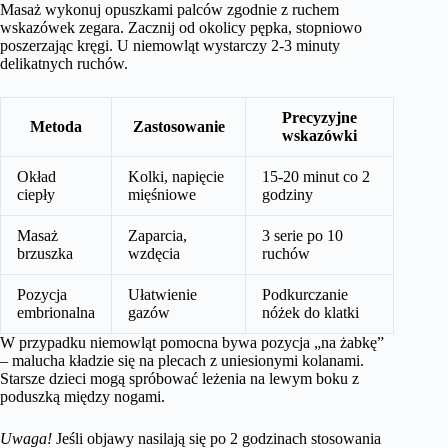
Masaż wykonuj opuszkami palców zgodnie z ruchem
wskazówek zegara. Zacznij od okolicy pępka, stopniowo
poszerzając kręgi. U niemowląt wystarczy 2-3 minuty
delikatnych ruchów.
Precyzyjne
Metoda
Zastosowanie
wskazówki
Okład
Kolki, napięcie
15-20 minut co 2
ciepły
mięśniowe
godziny
Masaż
Zaparcia,
3 serie po 10
brzuszka
wzdęcia
ruchów
Pozycja
Ułatwienie
Podkurczanie
embrionalna
gazów
nóżek do klatki
W przypadku niemowląt pomocna bywa pozycja „na żabkę”
– malucha kładzie się na plecach z uniesionymi kolanami.
Starsze dzieci mogą spróbować leżenia na lewym boku z
poduszką między nogami.
Uwaga!
Jeśli objawy nasilają się po 2 godzinach stosowania