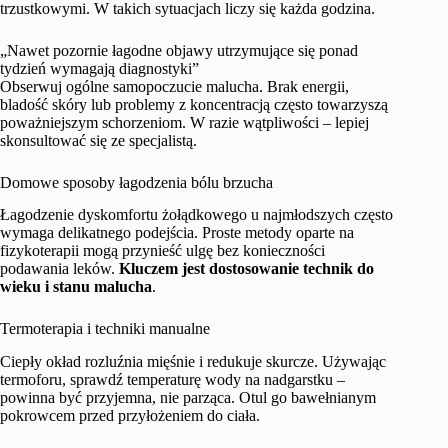
trzustkowymi. W takich sytuacjach liczy się każda godzina.
„Nawet pozornie łagodne objawy utrzymujące się ponad
tydzień wymagają diagnostyki”
Obserwuj ogólne samopoczucie malucha. Brak energii,
bladość skóry lub problemy z koncentracją często towarzyszą
poważniejszym schorzeniom. W razie wątpliwości – lepiej
skonsultować się ze specjalistą.
Domowe sposoby łagodzenia bólu brzucha
Łagodzenie dyskomfortu żołądkowego u najmłodszych często
wymaga delikatnego podejścia. Proste metody oparte na
fizykoterapii mogą przynieść ulgę bez konieczności
podawania leków.
Kluczem jest dostosowanie technik do
wieku i stanu malucha
.
Termoterapia i techniki manualne
Ciepły okład rozluźnia mięśnie i redukuje skurcze. Używając
termoforu, sprawdź temperaturę wody na nadgarstku –
powinna być przyjemna, nie parząca. Otul go bawełnianym
pokrowcem przed przyłożeniem do ciała.