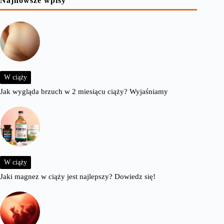
Najnowsze wpisy
W ciąży
Jak wygląda brzuch w 2 miesiącu ciąży? Wyjaśniamy
W ciąży
Jaki magnez w ciąży jest najlepszy? Dowiedz się!