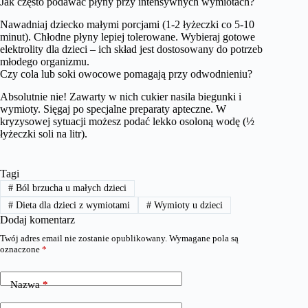
Jak często podawać płyny przy intensywnych wymiotach?
Nawadniaj dziecko małymi porcjami (1-2 łyżeczki co 5-10
minut). Chłodne płyny lepiej tolerowane. Wybieraj gotowe
elektrolity dla dzieci – ich skład jest dostosowany do potrzeb
młodego organizmu.
Czy cola lub soki owocowe pomagają przy odwodnieniu?
Absolutnie nie! Zawarty w nich cukier nasila biegunki i
wymioty. Sięgaj po specjalne preparaty apteczne. W
kryzysowej sytuacji możesz podać lekko osoloną wodę (½
łyżeczki soli na litr).
Tagi
#
Ból brzucha u małych dzieci
#
Dieta dla dzieci z wymiotami
#
Wymioty u dzieci
Dodaj komentarz
Twój adres email nie zostanie opublikowany.
Wymagane pola są
oznaczone
*
Nazwa
*