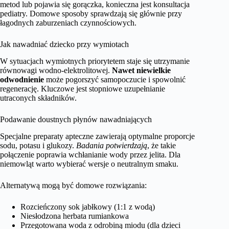
metod lub pojawia się gorączka, konieczna jest konsultacja
pediatry. Domowe sposoby sprawdzają się głównie przy
łagodnych zaburzeniach czynnościowych.
Jak nawadniać dziecko przy wymiotach
W sytuacjach wymiotnych priorytetem staje się utrzymanie
równowagi wodno-elektrolitowej.
Nawet niewielkie
odwodnienie
może pogorszyć samopoczucie i spowolnić
regenerację. Kluczowe jest stopniowe uzupełnianie
utraconych składników.
Podawanie doustnych płynów nawadniających
Specjalne preparaty apteczne zawierają optymalne proporcje
sodu, potasu i glukozy.
Badania potwierdzają
, że takie
połączenie poprawia wchłanianie wody przez jelita. Dla
niemowląt warto wybierać wersje o neutralnym smaku.
Alternatywą mogą być domowe rozwiązania:
Rozcieńczony sok jabłkowy (1:1 z wodą)
Niesłodzona herbata rumiankowa
Przegotowana woda z odrobiną miodu (dla dzieci