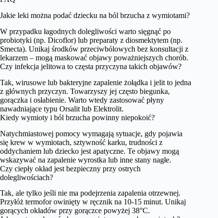
Jakie leki można podać dziecku na ból brzucha z wymiotami?
W przypadku łagodnych dolegliwości warto sięgnąć po
probiotyki (np. Dicoflor) lub preparaty z diosmektytem (np.
Smecta). Unikaj środków przeciwbólowych bez konsultacji z
lekarzem – mogą maskować objawy poważniejszych chorób.
Czy infekcja jelitowa to częsta przyczyna takich objawów?
Tak, wirusowe lub bakteryjne zapalenie żołądka i jelit to jedna
z głównych przyczyn. Towarzyszy jej często biegunka,
gorączka i osłabienie. Warto wtedy zastosować płyny
nawadniające typu Orsalit lub Elektrolit.
Kiedy wymioty i ból brzucha powinny niepokoić?
Natychmiastowej pomocy wymagają sytuacje, gdy pojawia
się krew w wymiotach, sztywność karku, trudności z
oddychaniem lub dziecko jest apatyczne. Te objawy mogą
wskazywać na zapalenie wyrostka lub inne stany nagłe.
Czy ciepły okład jest bezpieczny przy ostrych
dolegliwościach?
Tak, ale tylko jeśli nie ma podejrzenia zapalenia otrzewnej.
Przyłóż termofor owinięty w ręcznik na 10-15 minut. Unikaj
gorących okładów przy gorączce powyżej 38°C.