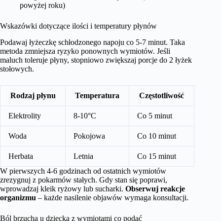
powyżej roku)
Wskazówki dotyczące ilości i temperatury płynów
Podawaj łyżeczkę schłodzonego napoju co 5-7 minut. Taka
metoda zmniejsza ryzyko ponownych wymiotów. Jeśli
maluch toleruje płyny, stopniowo zwiększaj porcje do 2 łyżek
stołowych.
Rodzaj płynu
Temperatura
Częstotliwość
Elektrolity
8-10°C
Co 5 minut
Woda
Pokojowa
Co 10 minut
Herbata
Letnia
Co 15 minut
W pierwszych 4-6 godzinach od ostatnich wymiotów
zrezygnuj z pokarmów stałych. Gdy stan się poprawi,
wprowadzaj kleik ryżowy lub sucharki.
Obserwuj reakcje
organizmu
– każde nasilenie objawów wymaga konsultacji.
Ból brzucha u dziecka z wymiotami co podać