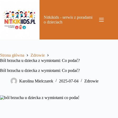
Przejdź
do
treści
Nitkikids - serwis z poradami
o dzieciach
Strona główna
Zdrowie
Ból brzucha u dziecka z wymiotami: Co podać?
Ból brzucha u dziecka z wymiotami: Co podać?
Karolina Mielczarek
2025-07-04
Zdrowie