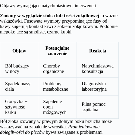
Objawy wymagające natychmiastowej interwencji
Zmiany w wyglądzie stolca lub treści żołądkowej
to ważne
wskazówki. Fusowate wymioty przypominające fusy od
kawy sugerują kontakt krwi z sokiem żołądkowym. Podobnie
niepokojące są smoliste, czarne kupki.
Potencjalne
Objaw
Reakcja
znaczenie
Ból budzący
Choroby
Natychmiastowa
w nocy
organiczne
konsultacja
Spadek masy
Problemy
Diagnostyka
ciała
metaboliczne
laboratoryjna
Gorączka +
Zapalenie
Pilna pomoc
sztywność
opon
szpitalna
karku
mózgowych
Ból zlokalizowany w prawym dolnym boku brzucha może
wskazywać na zapalenie wyrostka.
Promieniowanie
dolegliwości do pleców
bywa związane z problemami