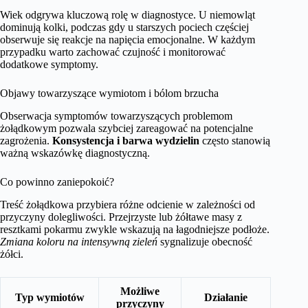
Wiek odgrywa kluczową rolę w diagnostyce. U niemowląt
dominują kolki, podczas gdy u starszych pociech częściej
obserwuje się reakcje na napięcia emocjonalne. W każdym
przypadku warto zachować czujność i monitorować
dodatkowe symptomy.
Objawy towarzyszące wymiotom i bólom brzucha
Obserwacja symptomów towarzyszących problemom
żołądkowym pozwala szybciej zareagować na potencjalne
zagrożenia.
Konsystencja i barwa wydzielin
często stanowią
ważną wskazówkę diagnostyczną.
Co powinno zaniepokoić?
Treść żołądkowa przybiera różne odcienie w zależności od
przyczyny dolegliwości. Przejrzyste lub żółtawe masy z
resztkami pokarmu zwykle wskazują na łagodniejsze podłoże.
Zmiana koloru na intensywną zieleń
sygnalizuje obecność
żółci.
Możliwe
Typ wymiotów
Działanie
przyczyny