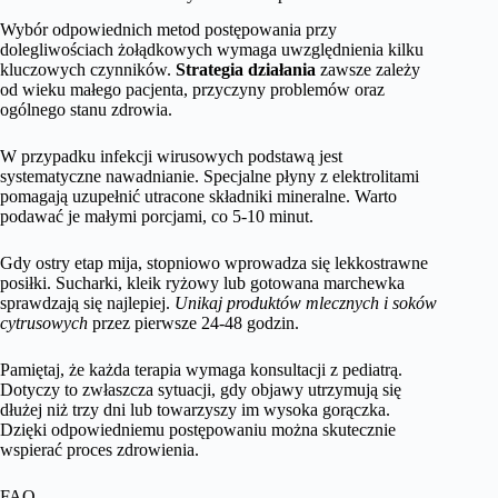
Wybór odpowiednich metod postępowania przy
dolegliwościach żołądkowych wymaga uwzględnienia kilku
kluczowych czynników.
Strategia działania
zawsze zależy
od wieku małego pacjenta, przyczyny problemów oraz
ogólnego stanu zdrowia.
W przypadku infekcji wirusowych podstawą jest
systematyczne nawadnianie. Specjalne płyny z elektrolitami
pomagają uzupełnić utracone składniki mineralne. Warto
podawać je małymi porcjami, co 5-10 minut.
Gdy ostry etap mija, stopniowo wprowadza się lekkostrawne
posiłki. Sucharki, kleik ryżowy lub gotowana marchewka
sprawdzają się najlepiej.
Unikaj produktów mlecznych i soków
cytrusowych
przez pierwsze 24-48 godzin.
Pamiętaj, że każda terapia wymaga konsultacji z pediatrą.
Dotyczy to zwłaszcza sytuacji, gdy objawy utrzymują się
dłużej niż trzy dni lub towarzyszy im wysoka gorączka.
Dzięki odpowiedniemu postępowaniu można skutecznie
wspierać proces zdrowienia.
FAQ