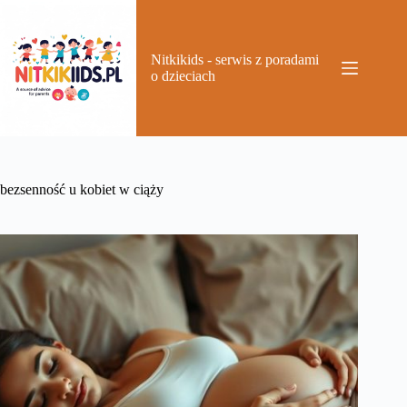
Przejdź
do
treści
Nitkikids - serwis z poradami
o dzieciach
bezsenność u kobiet w ciąży